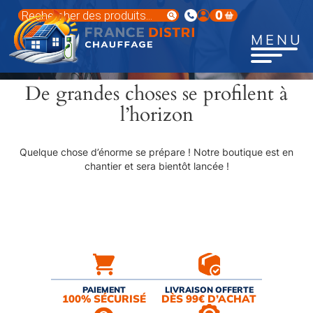
Aller
Recherche
0
au
de
produits
contenu
MENU
principal
De grandes choses se profilent à
l’horizon
Quelque chose d’énorme se prépare ! Notre boutique est en
chantier et sera bientôt lancée !
PAIEMENT
LIVRAISON OFFERTE
100% SÉCURISÉ
DÈS 99€ D’ACHAT