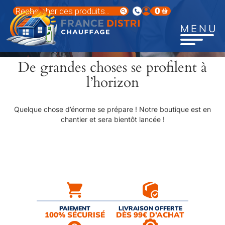
Aller
Recherche
0
au
de
produits
contenu
MENU
principal
De grandes choses se profilent à
l’horizon
Quelque chose d’énorme se prépare ! Notre boutique est en
chantier et sera bientôt lancée !
PAIEMENT
LIVRAISON OFFERTE
100% SÉCURISÉ
DÈS 99€ D’ACHAT