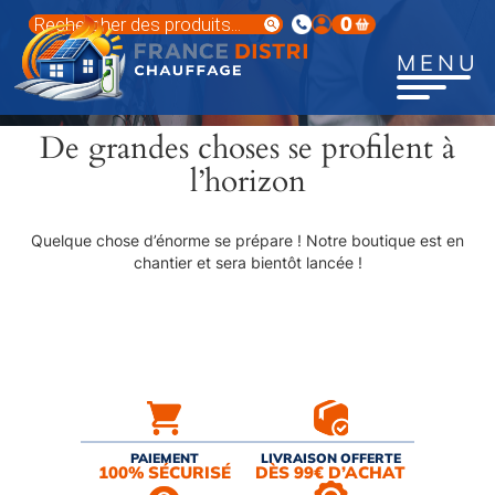
Aller
Recherche
0
au
de
produits
contenu
MENU
principal
De grandes choses se profilent à
l’horizon
Quelque chose d’énorme se prépare ! Notre boutique est en
chantier et sera bientôt lancée !
PAIEMENT
LIVRAISON OFFERTE
100% SÉCURISÉ
DÈS 99€ D’ACHAT