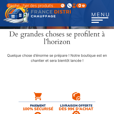
Aller
Recherche
0
au
de
produits
contenu
MENU
principal
De grandes choses se profilent à
l’horizon
Quelque chose d’énorme se prépare ! Notre boutique est en
chantier et sera bientôt lancée !
PAIEMENT
LIVRAISON OFFERTE
100% SÉCURISÉ
DÈS 99€ D’ACHAT