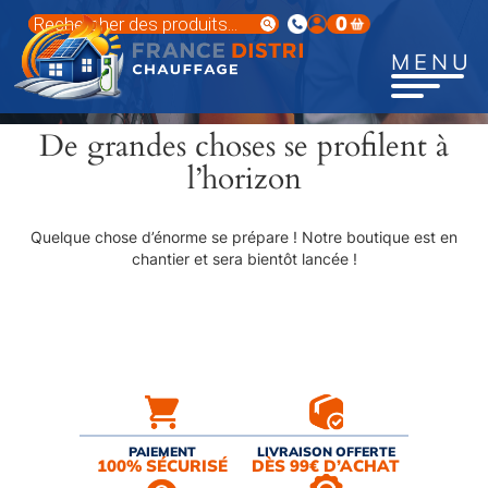
Aller
Recherche
0
au
de
produits
contenu
MENU
principal
De grandes choses se profilent à
l’horizon
Quelque chose d’énorme se prépare ! Notre boutique est en
chantier et sera bientôt lancée !
PAIEMENT
LIVRAISON OFFERTE
100% SÉCURISÉ
DÈS 99€ D’ACHAT