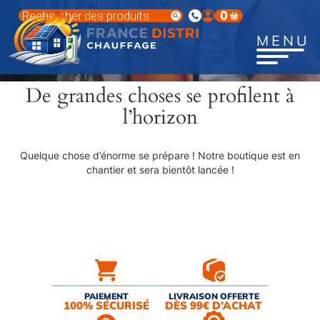
Aller
Recherche
0
au
de
produits
contenu
MENU
principal
De grandes choses se profilent à
l’horizon
Quelque chose d’énorme se prépare ! Notre boutique est en
chantier et sera bientôt lancée !
PAIEMENT
LIVRAISON OFFERTE
100% SÉCURISÉ
DÈS 99€ D’ACHAT