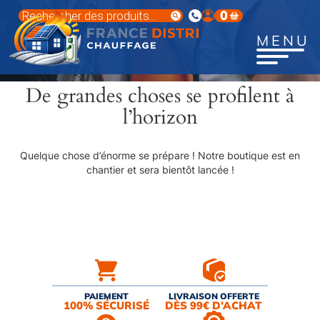
Aller
Recherche
0
au
de
produits
contenu
MENU
principal
De grandes choses se profilent à
l’horizon
Quelque chose d’énorme se prépare ! Notre boutique est en
chantier et sera bientôt lancée !
PAIEMENT
LIVRAISON OFFERTE
100% SÉCURISÉ
DÈS 99€ D’ACHAT