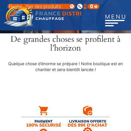
Aller
Recherche
0
au
de
produits
contenu
MENU
principal
De grandes choses se profilent à
l’horizon
Quelque chose d’énorme se prépare ! Notre boutique est en
chantier et sera bientôt lancée !
PAIEMENT
LIVRAISON OFFERTE
100% SÉCURISÉ
DÈS 99€ D’ACHAT