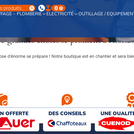
0
FAGE – PLOMBERIE
ELECTRICITÉ
OUTILLAGE / EQUIPEMEN
e grandes choses se profilent à l’horiz
se d’énorme se prépare ! Notre boutique est en chantier et sera bien
ON OFFERTE
DES CONSEILS
UNE QUALIT
€ D’ACHAT
PERSONNALISÉS
AU MEILL