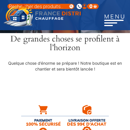
Aller
Recherche
0
au
de
produits
contenu
MENU
principal
De grandes choses se profilent à
l’horizon
Quelque chose d’énorme se prépare ! Notre boutique est en
chantier et sera bientôt lancée !
PAIEMENT
LIVRAISON OFFERTE
100% SÉCURISÉ
DÈS 99€ D’ACHAT