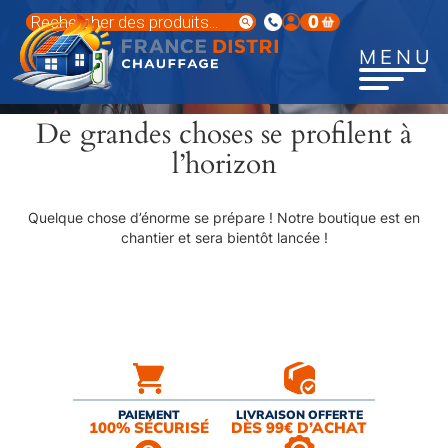
Aller
Recherche
0
au
de
produits
contenu
MENU
principal
De grandes choses se profilent à
l’horizon
Quelque chose d’énorme se prépare ! Notre boutique est en
chantier et sera bientôt lancée !
PAIEMENT
LIVRAISON OFFERTE
100% SÉCURISÉ
DÈS 99€ D’ACHAT