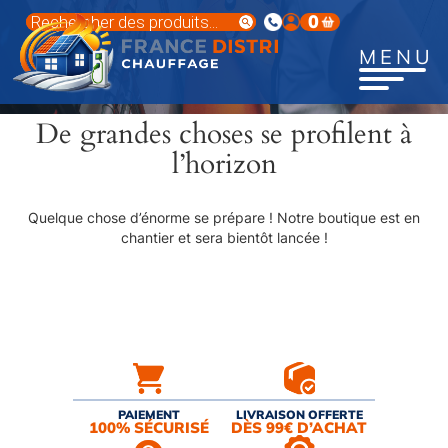
Aller
Recherche
0
au
de
produits
contenu
MENU
principal
De grandes choses se profilent à
l’horizon
Quelque chose d’énorme se prépare ! Notre boutique est en
chantier et sera bientôt lancée !
PAIEMENT
LIVRAISON OFFERTE
100% SÉCURISÉ
DÈS 99€ D’ACHAT