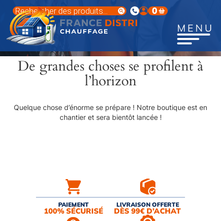
Aller
Recherche
0
au
de
produits
contenu
MENU
principal
De grandes choses se profilent à
l’horizon
Quelque chose d’énorme se prépare ! Notre boutique est en
chantier et sera bientôt lancée !
PAIEMENT
LIVRAISON OFFERTE
100% SÉCURISÉ
DÈS 99€ D’ACHAT