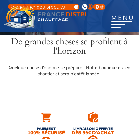
Aller
Recherche
0
au
de
produits
contenu
MENU
principal
De grandes choses se profilent à
l’horizon
Quelque chose d’énorme se prépare ! Notre boutique est en
chantier et sera bientôt lancée !
PAIEMENT
LIVRAISON OFFERTE
100% SÉCURISÉ
DÈS 99€ D’ACHAT