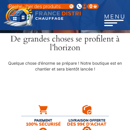
Aller
Recherche
0
au
de
produits
contenu
MENU
principal
De grandes choses se profilent à
l’horizon
Quelque chose d’énorme se prépare ! Notre boutique est en
chantier et sera bientôt lancée !
PAIEMENT
LIVRAISON OFFERTE
100% SÉCURISÉ
DÈS 99€ D’ACHAT