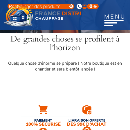
Aller
Recherche
0
au
de
produits
contenu
MENU
principal
De grandes choses se profilent à
l’horizon
Quelque chose d’énorme se prépare ! Notre boutique est en
chantier et sera bientôt lancée !
PAIEMENT
LIVRAISON OFFERTE
100% SÉCURISÉ
DÈS 99€ D’ACHAT