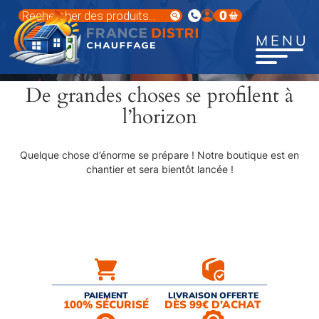
Aller
Recherche
0
au
de
produits
contenu
MENU
principal
De grandes choses se profilent à
l’horizon
Quelque chose d’énorme se prépare ! Notre boutique est en
chantier et sera bientôt lancée !
PAIEMENT
LIVRAISON OFFERTE
100% SÉCURISÉ
DÈS 99€ D’ACHAT