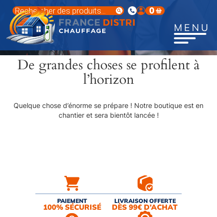
Aller
Recherche
0
au
de
produits
contenu
MENU
principal
De grandes choses se profilent à
l’horizon
Quelque chose d’énorme se prépare ! Notre boutique est en
chantier et sera bientôt lancée !
PAIEMENT
LIVRAISON OFFERTE
100% SÉCURISÉ
DÈS 99€ D’ACHAT