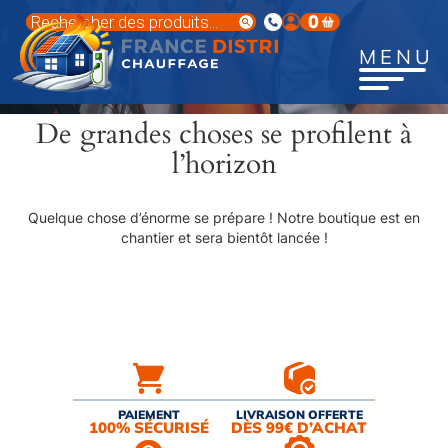
Aller
Recherche
0
au
de
produits
contenu
MENU
principal
De grandes choses se profilent à
l’horizon
Quelque chose d’énorme se prépare ! Notre boutique est en
chantier et sera bientôt lancée !
PAIEMENT
LIVRAISON OFFERTE
100% SÉCURISÉ
DÈS 99€ D’ACHAT