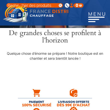
Aller
Recherche
0
au
de
produits
contenu
MENU
principal
De grandes choses se profilent à
l’horizon
Quelque chose d’énorme se prépare ! Notre boutique est en
chantier et sera bientôt lancée !
PAIEMENT
LIVRAISON OFFERTE
100% SÉCURISÉ
DÈS 99€ D’ACHAT