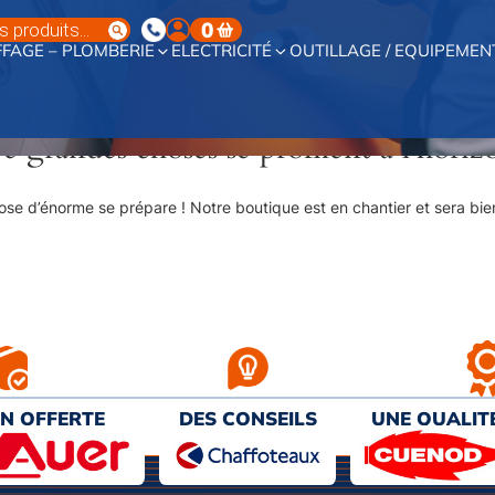
0
FAGE – PLOMBERIE
ELECTRICITÉ
OUTILLAGE / EQUIPEMEN
e grandes choses se profilent à l’horiz
se d’énorme se prépare ! Notre boutique est en chantier et sera bien
ON OFFERTE
DES CONSEILS
UNE QUALIT
€ D’ACHAT
PERSONNALISÉS
AU MEILL