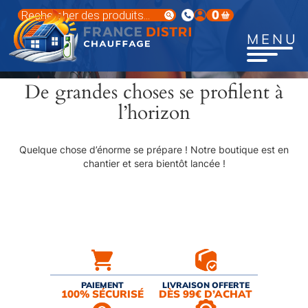
Aller
Recherche
0
au
de
produits
contenu
MENU
principal
De grandes choses se profilent à
l’horizon
Quelque chose d’énorme se prépare ! Notre boutique est en
chantier et sera bientôt lancée !
PAIEMENT
LIVRAISON OFFERTE
100% SÉCURISÉ
DÈS 99€ D’ACHAT