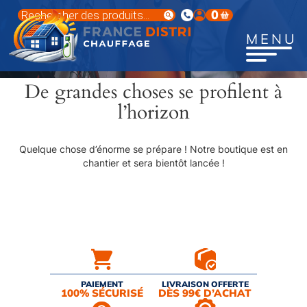
Aller
Recherche
0
au
de
produits
contenu
MENU
principal
De grandes choses se profilent à
l’horizon
Quelque chose d’énorme se prépare ! Notre boutique est en
chantier et sera bientôt lancée !
PAIEMENT
LIVRAISON OFFERTE
100% SÉCURISÉ
DÈS 99€ D’ACHAT