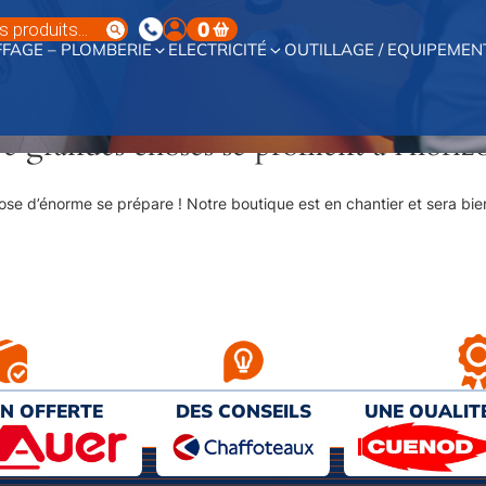
0
FAGE – PLOMBERIE
ELECTRICITÉ
OUTILLAGE / EQUIPEMEN
e grandes choses se profilent à l’horiz
se d’énorme se prépare ! Notre boutique est en chantier et sera bien
ON OFFERTE
DES CONSEILS
UNE QUALIT
€ D’ACHAT
PERSONNALISÉS
AU MEILL