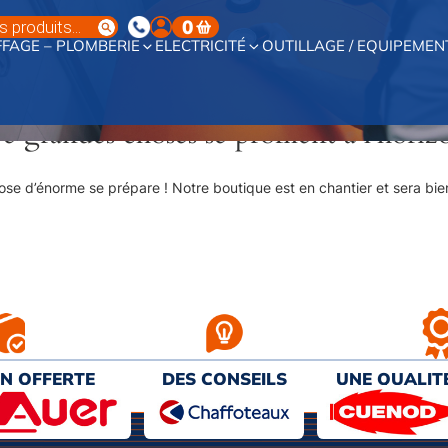
0
FAGE – PLOMBERIE
ELECTRICITÉ
OUTILLAGE / EQUIPEMEN
e grandes choses se profilent à l’horiz
se d’énorme se prépare ! Notre boutique est en chantier et sera bien
ON OFFERTE
DES CONSEILS
UNE QUALIT
€ D’ACHAT
PERSONNALISÉS
AU MEILL