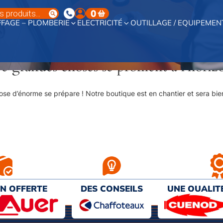
0
FAGE – PLOMBERIE
ELECTRICITÉ
OUTILLAGE / EQUIPEMEN
e grandes choses se profilent à l’horiz
se d’énorme se prépare ! Notre boutique est en chantier et sera bien
ON OFFERTE
DES CONSEILS
UNE QUALIT
€ D’ACHAT
PERSONNALISÉS
AU MEILL