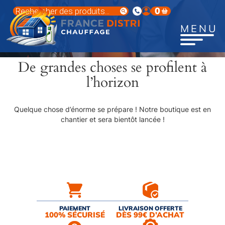
Aller
Recherche
0
au
de
produits
contenu
MENU
principal
De grandes choses se profilent à
l’horizon
Quelque chose d’énorme se prépare ! Notre boutique est en
chantier et sera bientôt lancée !
PAIEMENT
LIVRAISON OFFERTE
100% SÉCURISÉ
DÈS 99€ D’ACHAT