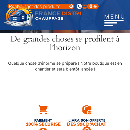
Aller
Recherche
0
au
de
produits
contenu
MENU
principal
De grandes choses se profilent à
l’horizon
Quelque chose d’énorme se prépare ! Notre boutique est en
chantier et sera bientôt lancée !
PAIEMENT
LIVRAISON OFFERTE
100% SÉCURISÉ
DÈS 99€ D’ACHAT