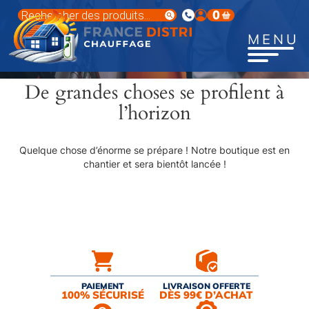
Aller
Recherche
0
au
de
produits
contenu
MENU
principal
De grandes choses se profilent à
l’horizon
Quelque chose d’énorme se prépare ! Notre boutique est en
chantier et sera bientôt lancée !
PAIEMENT
LIVRAISON OFFERTE
100% SÉCURISÉ
DÈS 99€ D’ACHAT