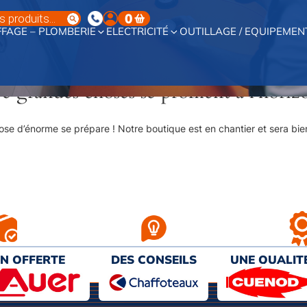
0
FAGE – PLOMBERIE
ELECTRICITÉ
OUTILLAGE / EQUIPEMEN
e grandes choses se profilent à l’horiz
se d’énorme se prépare ! Notre boutique est en chantier et sera bien
ON OFFERTE
DES CONSEILS
UNE QUALIT
€ D’ACHAT
PERSONNALISÉS
AU MEILL