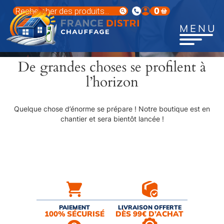
Aller
Recherche
0
au
de
produits
contenu
MENU
principal
De grandes choses se profilent à
l’horizon
Quelque chose d’énorme se prépare ! Notre boutique est en
chantier et sera bientôt lancée !
PAIEMENT
LIVRAISON OFFERTE
100% SÉCURISÉ
DÈS 99€ D’ACHAT