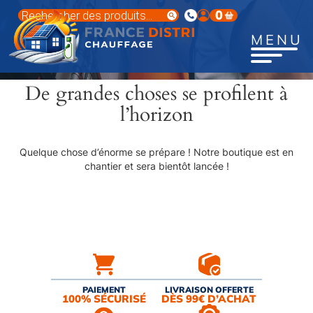
Aller
Recherche
0
au
de
produits
contenu
MENU
principal
De grandes choses se profilent à
l’horizon
Quelque chose d’énorme se prépare ! Notre boutique est en
chantier et sera bientôt lancée !
PAIEMENT
LIVRAISON OFFERTE
100% SÉCURISÉ
DÈS 99€ D’ACHAT