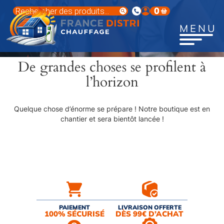
Aller
Recherche
0
au
de
produits
contenu
MENU
principal
De grandes choses se profilent à
l’horizon
Quelque chose d’énorme se prépare ! Notre boutique est en
chantier et sera bientôt lancée !
PAIEMENT
LIVRAISON OFFERTE
100% SÉCURISÉ
DÈS 99€ D’ACHAT