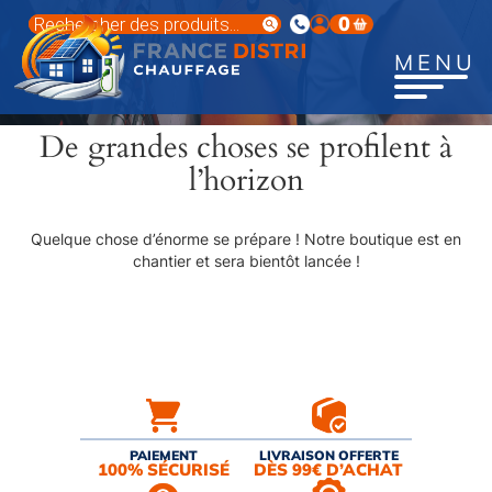
Aller
Recherche
0
au
de
produits
contenu
MENU
principal
De grandes choses se profilent à
l’horizon
Quelque chose d’énorme se prépare ! Notre boutique est en
chantier et sera bientôt lancée !
PAIEMENT
LIVRAISON OFFERTE
100% SÉCURISÉ
DÈS 99€ D’ACHAT