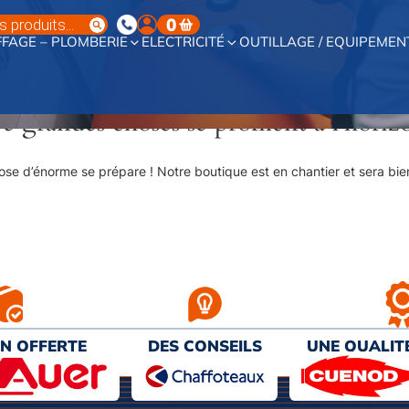
0
FAGE – PLOMBERIE
ELECTRICITÉ
OUTILLAGE / EQUIPEMEN
e grandes choses se profilent à l’horiz
se d’énorme se prépare ! Notre boutique est en chantier et sera bien
ON OFFERTE
DES CONSEILS
UNE QUALIT
€ D’ACHAT
PERSONNALISÉS
AU MEILL