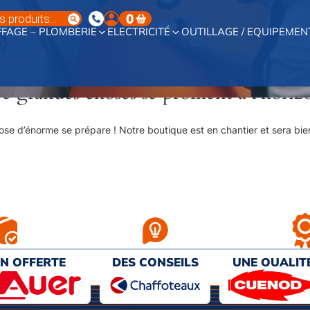
0
FAGE – PLOMBERIE
ELECTRICITÉ
OUTILLAGE / EQUIPEMEN
e grandes choses se profilent à l’horiz
se d’énorme se prépare ! Notre boutique est en chantier et sera bien
ON OFFERTE
DES CONSEILS
UNE QUALIT
€ D’ACHAT
PERSONNALISÉS
AU MEILL