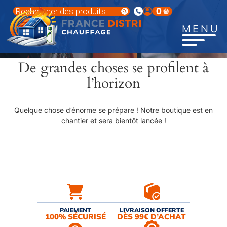
Aller
Recherche
0
au
de
produits
contenu
MENU
principal
De grandes choses se profilent à
l’horizon
Quelque chose d’énorme se prépare ! Notre boutique est en
chantier et sera bientôt lancée !
PAIEMENT
LIVRAISON OFFERTE
100% SÉCURISÉ
DÈS 99€ D’ACHAT