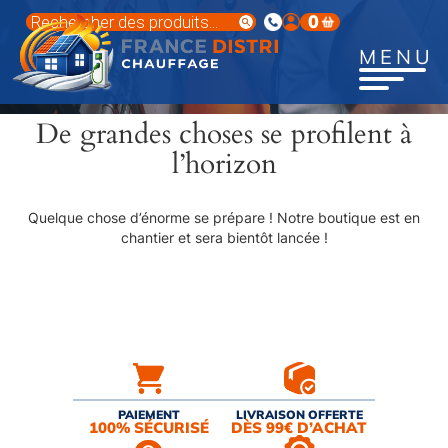
Aller
Recherche
0
au
de
produits
contenu
MENU
principal
De grandes choses se profilent à
l’horizon
Quelque chose d’énorme se prépare ! Notre boutique est en
chantier et sera bientôt lancée !
PAIEMENT
LIVRAISON OFFERTE
100% SÉCURISÉ
DÈS 99€ D’ACHAT