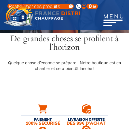
Aller
Recherche
0
au
de
produits
contenu
MENU
principal
De grandes choses se profilent à
l’horizon
Quelque chose d’énorme se prépare ! Notre boutique est en
chantier et sera bientôt lancée !
PAIEMENT
LIVRAISON OFFERTE
100% SÉCURISÉ
DÈS 99€ D’ACHAT