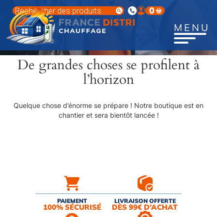
Aller
Recherche
0
au
de
produits
contenu
MENU
principal
De grandes choses se profilent à
l’horizon
Quelque chose d’énorme se prépare ! Notre boutique est en
chantier et sera bientôt lancée !
PAIEMENT
LIVRAISON OFFERTE
100% SÉCURISÉ
DÈS 99€ D’ACHAT