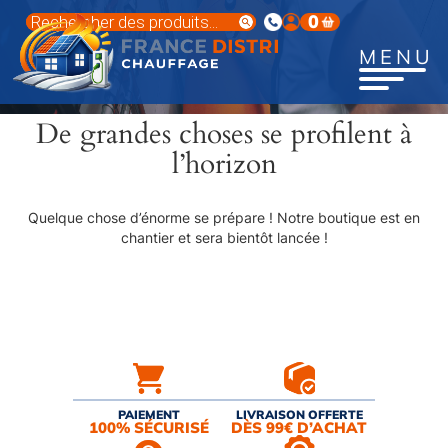
Aller
Recherche
0
au
de
produits
contenu
MENU
principal
De grandes choses se profilent à
l’horizon
Quelque chose d’énorme se prépare ! Notre boutique est en
chantier et sera bientôt lancée !
PAIEMENT
LIVRAISON OFFERTE
100% SÉCURISÉ
DÈS 99€ D’ACHAT