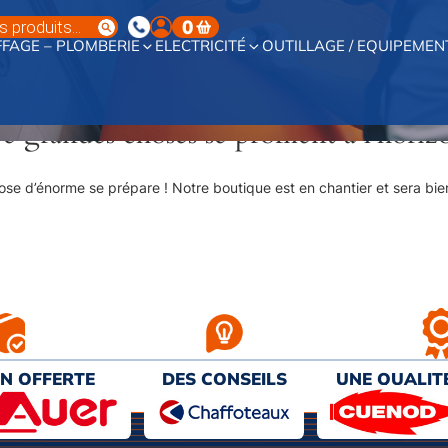
0
FAGE – PLOMBERIE
ELECTRICITÉ
OUTILLAGE / EQUIPEMEN
e grandes choses se profilent à l’horiz
se d’énorme se prépare ! Notre boutique est en chantier et sera bien
ON OFFERTE
DES CONSEILS
UNE QUALIT
€ D’ACHAT
PERSONNALISÉS
AU MEILL