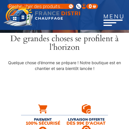
Aller
Recherche
0
au
de
produits
contenu
MENU
principal
De grandes choses se profilent à
l’horizon
Quelque chose d’énorme se prépare ! Notre boutique est en
chantier et sera bientôt lancée !
PAIEMENT
LIVRAISON OFFERTE
100% SÉCURISÉ
DÈS 99€ D’ACHAT