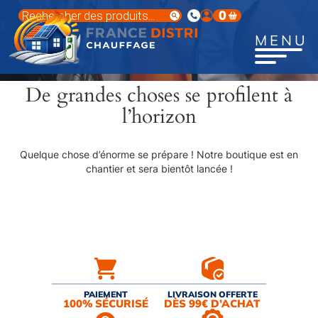
Aller
Recherche
0
au
de
produits
contenu
MENU
principal
De grandes choses se profilent à
l’horizon
Quelque chose d’énorme se prépare ! Notre boutique est en
chantier et sera bientôt lancée !
PAIEMENT
LIVRAISON OFFERTE
100% SÉCURISÉ
DÈS 99€ D’ACHAT