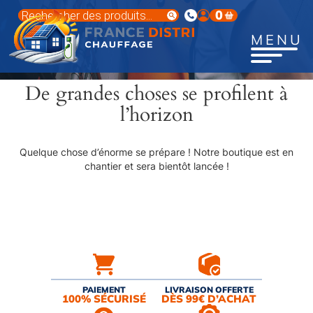
Aller
Recherche
0
au
de
produits
contenu
MENU
principal
De grandes choses se profilent à
l’horizon
Quelque chose d’énorme se prépare ! Notre boutique est en
chantier et sera bientôt lancée !
PAIEMENT
LIVRAISON OFFERTE
100% SÉCURISÉ
DÈS 99€ D’ACHAT