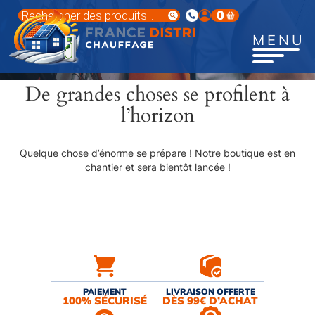
Aller
Recherche
0
au
de
produits
contenu
MENU
principal
De grandes choses se profilent à
l’horizon
Quelque chose d’énorme se prépare ! Notre boutique est en
chantier et sera bientôt lancée !
PAIEMENT
LIVRAISON OFFERTE
100% SÉCURISÉ
DÈS 99€ D’ACHAT