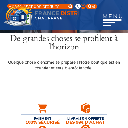
Aller
Recherche
0
au
de
produits
contenu
MENU
principal
De grandes choses se profilent à
l’horizon
Quelque chose d’énorme se prépare ! Notre boutique est en
chantier et sera bientôt lancée !
PAIEMENT
LIVRAISON OFFERTE
100% SÉCURISÉ
DÈS 99€ D’ACHAT