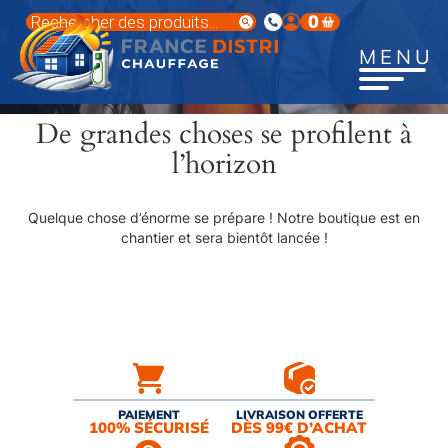
Aller
Recherche
0
au
de
produits
contenu
MENU
principal
De grandes choses se profilent à
l’horizon
Quelque chose d’énorme se prépare ! Notre boutique est en
chantier et sera bientôt lancée !
PAIEMENT
LIVRAISON OFFERTE
100% SÉCURISÉ
DÈS 99€ D’ACHAT