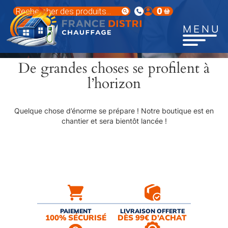
Aller
Recherche
0
au
de
produits
contenu
MENU
principal
De grandes choses se profilent à
l’horizon
Quelque chose d’énorme se prépare ! Notre boutique est en
chantier et sera bientôt lancée !
PAIEMENT
LIVRAISON OFFERTE
100% SÉCURISÉ
DÈS 99€ D’ACHAT