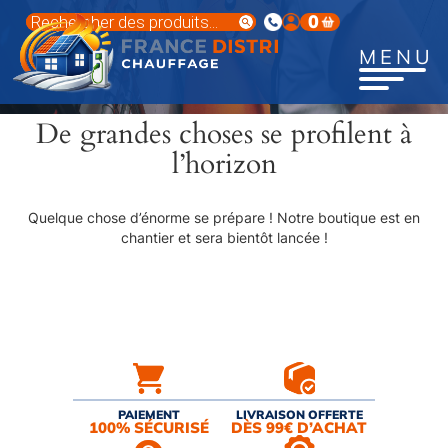
Aller
Recherche
0
au
de
produits
contenu
MENU
principal
De grandes choses se profilent à
l’horizon
Quelque chose d’énorme se prépare ! Notre boutique est en
chantier et sera bientôt lancée !
PAIEMENT
LIVRAISON OFFERTE
100% SÉCURISÉ
DÈS 99€ D’ACHAT